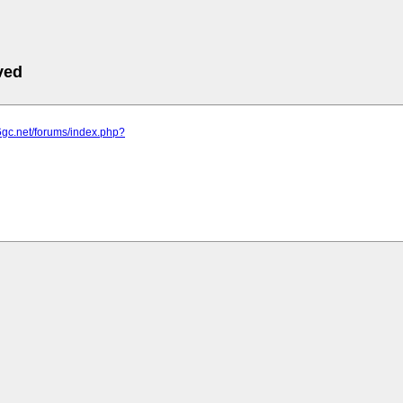
ved
6gc.net/forums/index.php?